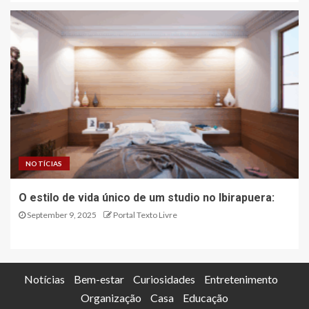
NOTÍCIAS
O estilo de vida único de um studio no Ibirapuera:
September 9, 2025
Portal Texto Livre
Notícias
Bem-estar
Curiosidades
Entretenimento
Organização
Casa
Educação