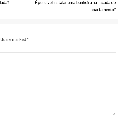
lada?
É possível instalar uma banheira na sacada do
apartamento?
elds are marked
*