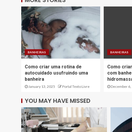
MORE STORIES
BANHEIRAS
BANHEIRAS
Como criar uma rotina de
Como cria
autocuidado usufruindo uma
com banhe
banheira
hidromas
January 13, 2025
Portal Texto Livre
December 6,
YOU MAY HAVE MISSED