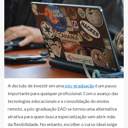
A decisão de investir em uma
pós-graduação
é um passo
importante para qualquer profissional. Com o avanço das
tecnologias educacionais e a consolidação do ensino
remoto, a pós-graduação EAD se tornou uma alternativa
atrativa para quem busca especialização sem abrir mão
da flexibilidade. No entanto, escolher o curso ideal exige