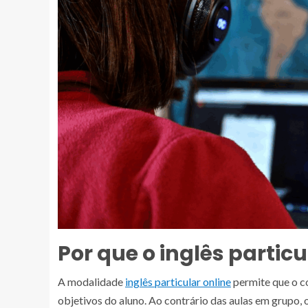
Por que o inglês partic
A modalidade
inglês particular online
permite que o c
objetivos do aluno. Ao contrário das aulas em grupo,