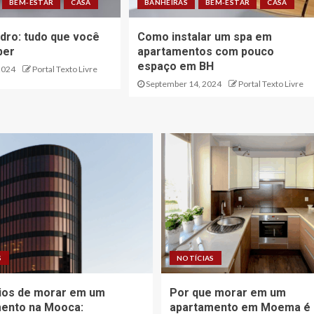
BEM-ESTAR
CASA
BANHEIRAS
BEM-ESTAR
CASA
idro: tudo que você
Como instalar um spa em
ber
apartamentos com pouco
espaço em BH
2024
Portal Texto Livre
September 14, 2024
Portal Texto Livre
S
NOTÍCIAS
ios de morar em um
Por que morar em um
ento na Mooca:
apartamento em Moema é