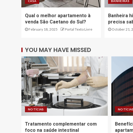
CASA
BANHEIRAS
Qual o melhor apartamento à
Banheira h
venda São Caetano do Sul?
precisa sa
February 18, 2025
Portal Texto Livre
October 21, 
YOU MAY HAVE MISSED
NOTÍCIAS
NOTÍCIA
Tratamento complementar com
Benefíc
foco na saúde intestinal
apartam