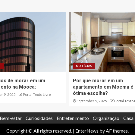
S
NOTÍCIAS
ios de morar em um
Por que morar em um
ento na Mooca:
apartamento em Moema é
ótima escolha?
r 9, 2025
Portal Texto Livre
September 9, 2025
Portal Texto 
Bem-estar
Curiosidades
Entretenimento
Organização
Casa
Copyright © All rights reserved.
|
EnterNews
by AF themes.