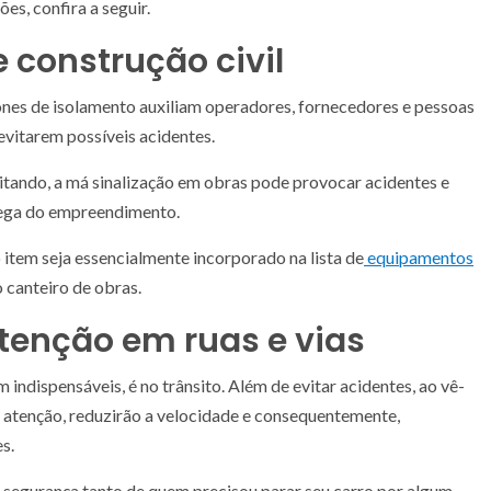
es, confira a seguir.
 construção civil
cones de isolamento auxiliam operadores, fornecedores e pessoas
evitarem possíveis acidentes.
tando, a má sinalização em obras pode provocar acidentes e
rega do empreendimento.
o item seja essencialmente incorporado na lista de
equipamentos
 canteiro de obras.
atenção em ruas e vias
indispensáveis, é no trânsito. Além de evitar acidentes, ao vê-
e atenção, reduzirão a velocidade e consequentemente,
s.
a segurança tanto de quem precisou parar seu carro por algum