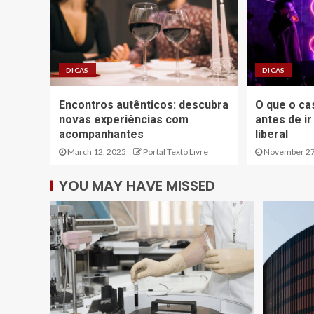
DICAS
DICAS
Encontros autênticos: descubra
O que o ca
novas experiências com
antes de i
acompanhantes
liberal
March 12, 2025
Portal Texto Livre
November 27
YOU MAY HAVE MISSED