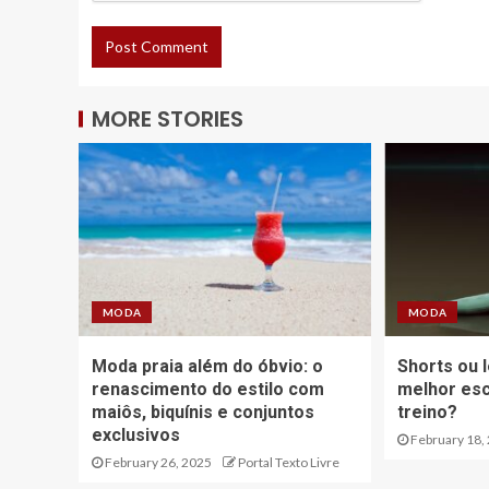
MORE STORIES
MODA
MODA
Moda praia além do óbvio: o
Shorts ou l
renascimento do estilo com
melhor esc
maiôs, biquínis e conjuntos
treino?
exclusivos
February 18,
February 26, 2025
Portal Texto Livre