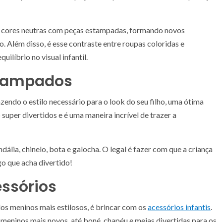
 cores neutras com peças estampadas, formando novos
o. Além disso, é esse contraste entre roupas coloridas e
uilíbrio no visual infantil.
stampados
zendo o estilo necessário para o look do seu filho, uma ótima
o super divertidos e é uma maneira incrível de trazer a
dália, chinelo, bota e galocha. O legal é fazer com que a criança
lgo que acha divertido!
essórios
 dos meninos mais estilosos, é brincar com os
acessórios infantis
.
 meninos mais novos, até boné, chapéu e meias divertidas para os