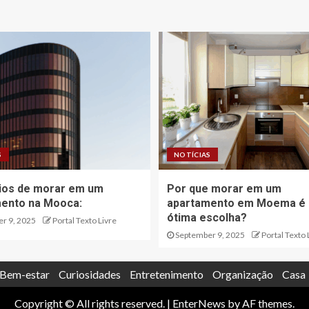
S
NOTÍCIAS
ios de morar em um
Por que morar em um
ento na Mooca:
apartamento em Moema é
ótima escolha?
r 9, 2025
Portal Texto Livre
September 9, 2025
Portal Texto 
Bem-estar
Curiosidades
Entretenimento
Organização
Casa
Copyright © All rights reserved.
|
EnterNews
by AF themes.