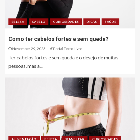
BELEZA
CABELO
CURIOSIDADES
DICAS
SAÚDE
Como ter cabelos fortes e sem queda?
November 29, 2023
Portal Texto Livre
Ter cabelos fortes e sem queda é o desejo de muitas
pessoas, mas a...
ALIMENTAÇÃO
BELEZA
BEM-ESTAR
CURIOSIDADES